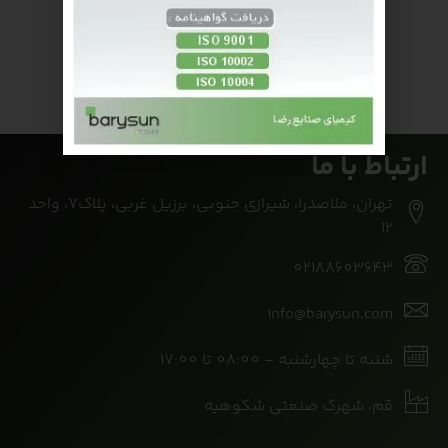
ارتباط با ما
تهران، ملاصدرا، شیرازی جنوبی، برزیل غربی، پلاک7، واحد
12
02188603643
info@barysun.com
شنبه تا چهارشنبه - 08:00 تا 17:00
قم، شهرک صنعتی شکوهیه