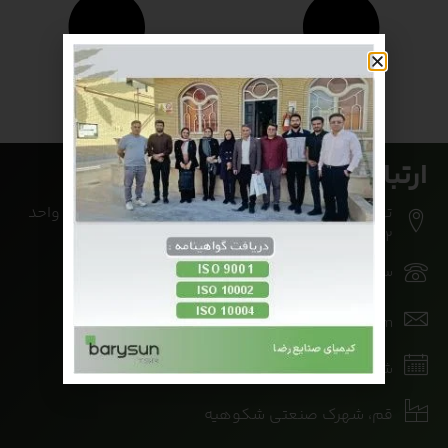
ارتباط با ما
تهران، ملاصدرا، شیرازی جنوبی، برزیل غربی، پلاک7، واحد
12
02188603643
info@barysun.com
شنبه تا چهارشنبه - 08:00 تا 17:00
قم، شهرک صنعتی شکوهیه